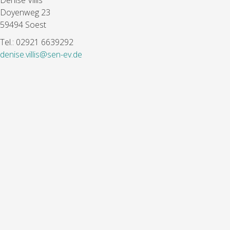
Denise Villis
Doyenweg 23
59494 Soest
Tel.: 02921 6639292
denise.villis@sen-ev.de